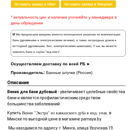
Оставить заявку в Viber
Оставить заявку в Telegram
* актуальность цен и наличие уточняйте у менеджера в
день обращения
Мы предлагаем каждому клиенту полноценное решение по комплектации
бань (дровяными и электрическими печами), а также загородных домов и
коттеджей (дровяными, био, электрическими каминами). У нас вы можете
заказать
бани и сауны "под ключ".
Осуществляем доставку по всей РБ ►
Производитель:
Банные штучки (Россия)
Описание
Веник для бани дубовый
- увеличивает целебные свойства
бани и является профилактическим средством
большинства заболеваний.
Купить
в
Веник "Экстра" из кавказского дуба в инд. упак.
Минске по выгодной цене в магазине parnaya.by.
М
ы находимся по адресу:
г. Минск, улица Уручская,19