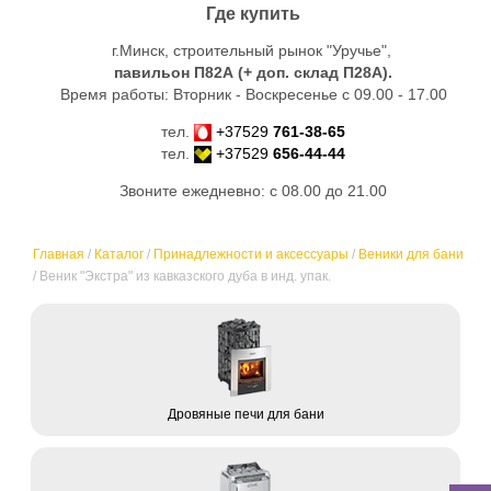
Где купить
г.Минск, строительный рынок "Уручье",
павильон П82А (+ доп. склад
П28А
).
Время работы: Вторник - Воскресенье с 09.00 - 17.00
тел.
+37529
761-38-65
тел.
+37529
656-44-44
Звоните ежедневно: с 08.00 до 21.00
Главная
/
Каталог
/
Принадлежности и аксессуары
/
Веники для бани
/
Веник "Экстра" из кавказского дуба в инд. упак.
Дровяные печи для бани