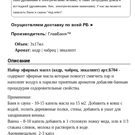
бань (дровяными и электрическими печами), а также загородных домов и
коттеджей (дровяными, био, электрическими каминами). У нас вы можете
заказать
бани и сауны "под ключ".
Осуществляем доставку по всей РБ ►
Производитель:
ГлавБаня™
Объем:
3х17мл
Аромат:
кедр | чабрец | эвкалипт
Описание
Набор эфирных масел (кедр, чабрец, эвкалипт) арт.Б704
-
содержит эфирные масла которые помогут смягчить пар и
наполнят воздух в парилке приятным ароматом добавляя банным
процедурам оздоровительные свойства.
Применение:
Баня и сауна - 10-15 капель масла на 15 м2. Добавить в ковш с
водой, полить деревянные полки, стены, добавить в ушат для
запаривания веника.
Ванна – 8-10 капель добавить в 1 столовую ложку меда, или в 1/3
стакана сливок, молока и растворить в воде.
Аромамедальон: 2-3 капл.