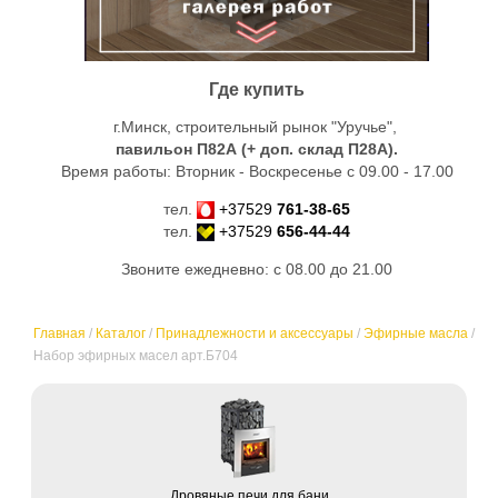
Где купить
г.Минск, строительный рынок "Уручье",
павильон П82А (+ доп. склад
П28А
).
Время работы: Вторник - Воскресенье с 09.00 - 17.00
тел.
+37529
761-38-65
тел.
+37529
656-44-44
Звоните ежедневно: с 08.00 до 21.00
Главная
/
Каталог
/
Принадлежности и аксессуары
/
Эфирные масла
/
Набор эфирных масел арт.Б704
Дровяные печи для бани