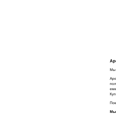
Ар
Мы 
Аро
пол
емк
Куп
Пок
Мы