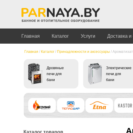
Главная
Каталог
Услуги
Доставка и
Главная
/
Каталог
/
Принадлежности и аксессуары
/
Ароматизат
Дровяные
Электрические
печи для
печи для
бани
бани
А
Каталог товаров