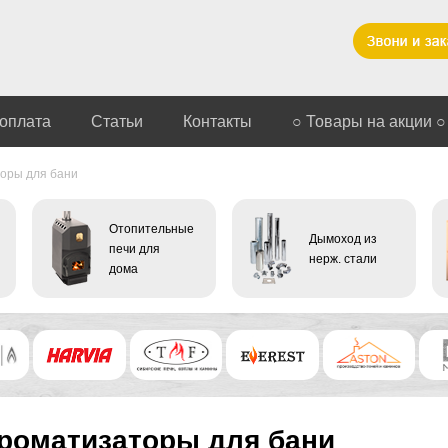
 оплата
Статьи
Контакты
○ Товары на акции ○
оры для бани
Отопительные
Дымоход из
печи для
нерж. стали
дома
роматизаторы для бани