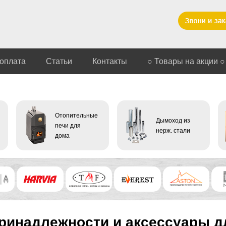
 оплата
Статьи
Контакты
○ Товары на акции ○
Отопительные
Дымоход из
печи для
нерж. стали
дома
ринадлежности и аксессуары д