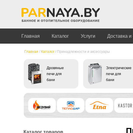
Главная
Каталог
Услуги
Доставка и
Главная
/
Каталог
/
Принадлежности и аксессуары
Дровяные
Электрические
печи для
печи для
бани
бани
П
Каталог товаров