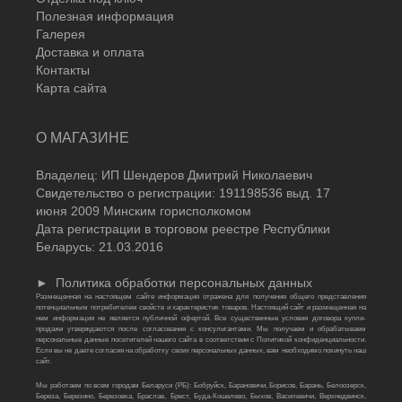
Полезная информация
Галерея
Доставка и оплата
Контакты
Карта сайта
О МАГАЗИНЕ
Владелец: ИП Шендеров Дмитрий Николаевич
Свидетельство о регистрации: 191198536 выд. 17
июня 2009 Минским горисполкомом
Дата регистрации в торговом реестре Республики
Беларусь: 21.03.2016
►
Политика обработки персональных данных
Размещенная на настоящем сайте информация отражена для получения общего представления
потенциальным потребителем свойств и характеристик товаров. Настоящий сайт и размещенная на
нем информация не является публичной офертой. Все существенные условия договора купли-
продажи утверждаются после согласования с консультантами. Мы получаем и обрабатываем
персональные данные посетителей нашего сайта в соответствии с Политикой конфиденциальности.
Если вы не даете согласия на обработку своих персональных данных, вам необходимо покинуть наш
сайт.
Мы работаем по всем городам Беларуси (РБ): Бобруйск, Барановичи, Борисов, Барань, Белоозерск,
Береза, Березино, Березовка, Браслав, Брест, Буда-Кошелево, Быхов, Василевичи, Верхнедвинск,