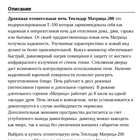
Описание
Дровяная отопительная печь Теплодар Матрица-200
это
модернизированная Т-100 которая зарекомендовала себя как
надежная и неприхотливая печь для отопления дома, дачи, гаража
или бытовки. От своей предшественницы новая печь Матрица
получила надежность. Улучшеные характеристики и новый вид
делают ее более привлекательной. Кожух-конвектор обеспечивает
быстрый, равномерный нагрев помещения и защиту от жесткого
инфракрасного излучения от стенок топки. Стеклянная дверца
даст возможность контролировать использование печи. Наличие
выделенной варочной поверхности позволит разогреть
приготовленное блюдо. Печь работает в двух режимах
(интенсивное горение и длительное горение). В режиме
длительного горения «Матрица» работает до 8 часов на одной
закладке дров. Печь легкая и компактная, легко устанавливается и
демонтируется в случае необходимости перевозки.
Дополнительная экономия пространства достигается за счет
углубленного выхода дымосборника: дымоход можно выводить
как вверх, так и назад без увеличения внешних габаритов печи.
Выбрать и купить отопительную печь Теплодар Матрица-200