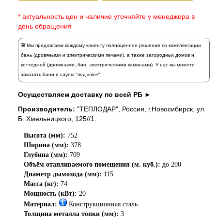
* актуальность цен и наличие уточняйте у менеджера в
день обращения
Мы предлагаем каждому клиенту полноценное решение по комплектации
бань (дровяными и электрическими печами), а также загородных домов и
коттеджей (дровяными, био, электрическими каминами). У нас вы можете
заказать
бани и сауны "под ключ".
Осуществляем доставку по всей РБ ►
Производитель:
"ТЕПЛОДАР", Россия, г.Новосибирск, ул.
Б. Хмельницкого, 125//1.
Высота (мм):
752
Ширина (мм):
378
Глубина (мм):
709
Объём отапливаемого помещения (м. куб.):
до 200
Диаметр дымохода (мм):
115
Масса (кг):
74
Мощность (кВт):
20
Материал:
Конструкционная сталь
Толщина металла топки (мм):
3