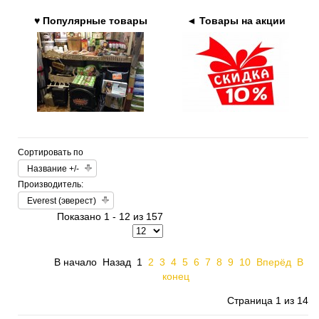
♥ Популярные товары
◄ Товары на акции
Сортировать по
Название +/-
Производитель:
Everest (эверест)
Показано 1 - 12 из 157
В начало
Назад
1
2
3
4
5
6
7
8
9
10
Вперёд
В
конец
Страница 1 из 14