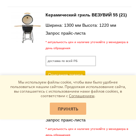
Керамический гриль ВЕЗУВИЙ 55 (21)
Ширина: 1300 мм Высота: 1220 мм
Запрос прайс-листа
* актуальность цен и наличие уточняйте у менеджера в
день обращения
доставка по всей РБ
Описание товара
Мы используем файлы cookie, чтобы вам было удобнее
пользоваться нашим сайтом. Продолжая использование сайта,
Керамический гриль ВЕЗУВИЙ 60
вы соглашаетесь c использованием нами файлов cookies, в
(23)Керамический гриль ВЕЗУВИЙ 60
соответствии с
Соглашением
.
(23)
ПРИНЯТЬ
Ширина: 1340 мм Высота: 1220 мм
Запрос прайс-листа
* актуальность цен и наличие уточняйте у менеджера в
день обращения