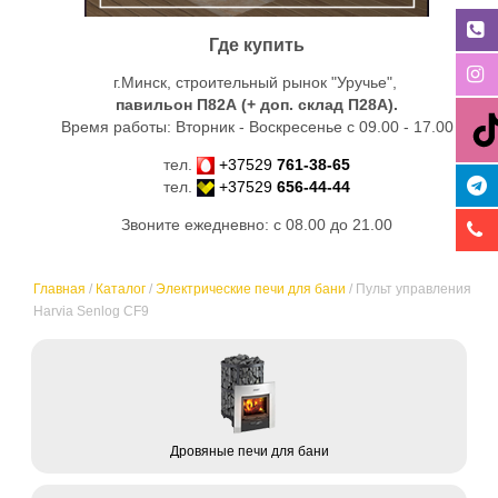
Где купить
г.Минск, строительный рынок "Уручье",
павильон П82А (+ доп. склад
П28А
).
Время работы: Вторник - Воскресенье с 09.00 - 17.00
тел.
+37529
761-38-65
тел.
+37529
656-44-44
Звоните ежедневно: с 08.00 до 21.00
Главная
/
Каталог
/
Электрические печи для бани
/
Пульт управления
Harvia Senlog CF9
Дровяные печи для бани