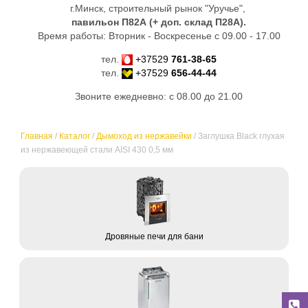
г.Минск, строительный рынок "Уручье",
павильон П82А (+ доп. склад
П28А
).
Время работы: Вторник - Воскресенье с 09.00 - 17.00
тел.
+37529
761-38-65
тел.
+37529
656-44-44
Звоните ежедневно: с 08.00 до 21.00
Главная
/
Каталог
/
Дымоход из нержавейки
/
Заглушка Black глухая
из нержавеющей стали AISI 430 0,5 мм
Дровяные печи для бани