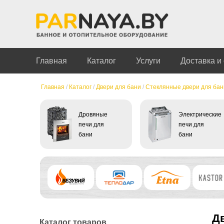
Главная
Каталог
Услуги
Доставка и
Главная
/
Каталог
/
Двери для бани
/
Стеклянные двери для бан
Дровяные
Электрические
печи для
печи для
бани
бани
Д
Каталог товаров