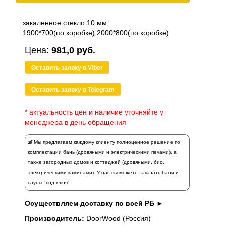
закаленное стекло 10 мм,
1900*700(по коробке),2000*800(по коробке)
Цена:
981,0 руб.
Оставить заявку в Viber
Оставить заявку в Telegram
* актуальность цен и наличие уточняйте у
менеджера в день обращения
Мы предлагаем каждому клиенту полноценное решение по
комплектации бань (дровяными и электрическими печами), а
также загородных домов и коттеджей (дровяными, био,
электрическими каминами). У нас вы можете заказать
бани и
сауны "под ключ".
Осуществляем доставку по всей РБ ►
Производитель:
DoorWood (Россия)