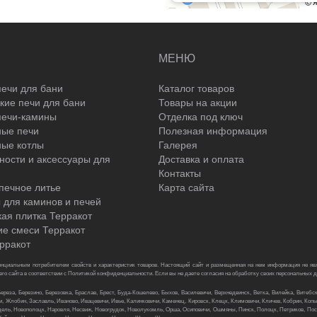
МЕНЮ
ечи для бани
Каталог товаров
кие печи для бани
Товары на акции
печи-камины
Отделка под ключ
ные печи
Полезная информация
ные котлы
Галерея
ости и аксессуары для
Доставка и оплата
Контакты
печное литье
Карта сайта
 для каминов и печей
ая плитка Терракот
е смеси Терракот
рракот
нциальным потребителем свойств и характеристик товаров. Настоящий сайт и размещенная на нем информация не явл
о сайта в соответствии с Политикой конфиденциальности. Если вы не даете согласия на обработку своих персональных д
реза, Березино, Березовка, Браслав, Брест, Буда-Кошелево, Быхов, Василевичи, Верхнедвинск, Ветка, Вилейка, Витебск,
, Жлобин, Заславль, Иваново, Ивацевичи, Ивье, Калинковичи, Каменец, Кировск, Клецк, Климовичи, Кличев, Кобрин, Копыл
ль, Новополоцк, Наровля, Несвиж, Новогрудок, Новолукомль, Орша, Осиповичи, Ошмяны, Пинск, Полоцк, Петриков, Пост