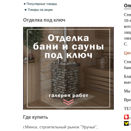
♥ Популярные товары
Оп
◄ Товары на акции
Сте
Отделка под ключ
10-
кот
защ
зак
С.
Цен
Сте
бан
Бла
выс
Мы 
Вре
ТЕ
Где купить
+
+
г.Минск, строительный рынок "Уручье",