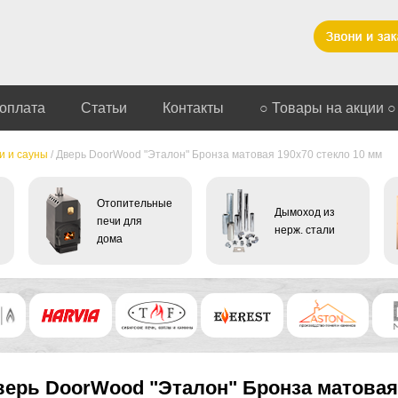
 оплата
Статьи
Контакты
○ Товары на акции ○
и и сауны
/
Дверь DoorWood "Эталон" Бронза матовая 190х70 стекло 10 мм
Отопительные
Дымоход из
печи для
нерж. стали
дома
верь DoorWood "Эталон" Бронза матовая