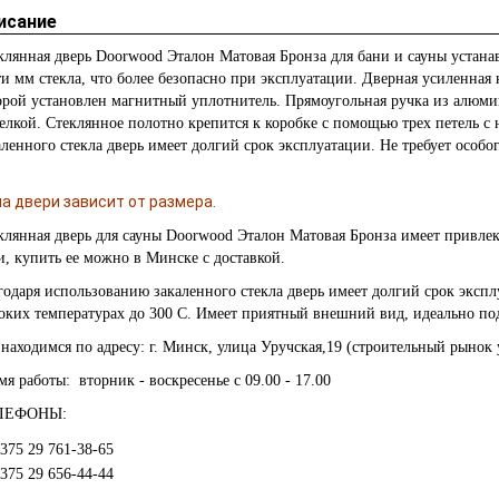
исание
клянная дверь Doorwood Эталон Матовая Бронза для бани и сауны устана
ти мм стекла, что более безопасно при эксплуатации. Дверная усиленная
орой установлен магнитный уплотнитель. Прямоугольная ручка из алюми
елкой. Стеклянное полотно крепится к коробке с помощью трех петель с
аленного стекла дверь имеет долгий срок эксплуатации. Не требует особо
а двери зависит от размера.
клянная дверь для сауны Doorwood Эталон Матовая Бронза имеет привле
и, купить ее можно в Минске с доставкой.
годаря использованию закаленного стекла дверь имеет долгий срок экспл
оких температурах до 300 С. Имеет приятный внешний вид, идеально по
находимся по адресу: г. Минск, улица Уручская,19 (строительный рынок у
мя работы: вторник - воскресенье с 09.00 - 17.00
ЛЕФОНЫ:
375 29 761-38-65
375 29 656-44-44