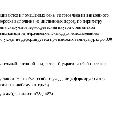
вливаются в помещениях бань. Изготовлена из закаленного
 коробка выполнена из лиственных пород, по периметру
ния снаружи и термодревесина внутри с магнитной
 накладками из нержавейки. Благодаря использованию
го ухода, не деформируется при высоких температурах до 300
кательный внешний вид, который украсит любой интерьер
уатации. Не требует особого ухода, не деформируется при
дходит к любому интерьеру.
ручье), павильон п28а, п82а.