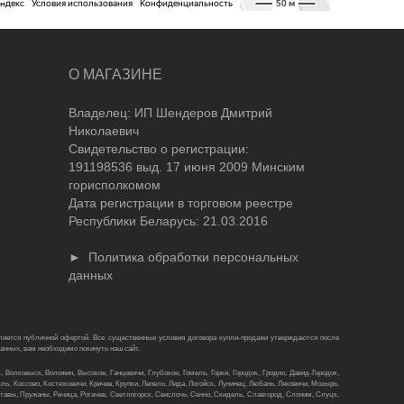
О МАГАЗИНЕ
Владелец: ИП Шендеров Дмитрий
Николаевич
Свидетельство о регистрации:
191198536 выд. 17 июня 2009 Минским
горисполкомом
Дата регистрации в торговом реестре
Республики Беларусь: 21.03.2016
►
Политика обработки персональных
данных
яется публичной офертой. Все существенные условия договора купли-продажи утверждаются после
анных, вам необходимо покинуть наш сайт.
 Волковыск, Воложин, Высокое, Ганцевичи, Глубокое, Гомель, Горки, Городок, Гродно, Давид-Городок,
ь, Коссово, Костюковичи, Кричев, Крупки, Лепель, Лида, Логойск, Лунинец, Любань, Ляховичи, Мозырь,
авы, Пружаны, Речица, Рогачев, Светлогорск, Свислочь, Сенно, Скидель, Славгород, Слоним, Слуцк,