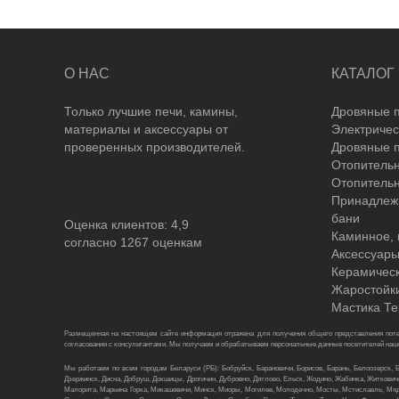
О НАС
КАТАЛОГ
Только лучшие печи, камины,
Дровяные п
материалы и аксессуары от
Электричес
проверенных производителей.
Дровяные 
Отопитель
Отопитель
Принадлежн
бани
Оценка клиентов:
4,9
Каминное, 
согласно
1267
оценкам
Аксессуары
Керамическ
Жаростойки
Мастика Те
Размещенная на настоящем сайте информация отражена для получения общего представления поте
согласования с консультантами. Мы получаем и обрабатываем персональные данные посетителей нашег
Мы работаем по всем городам Беларуси (РБ): Бобруйск, Барановичи, Борисов, Барань, Белоозерск, Бе
Дзержинск, Дисна, Добруш, Докшицы, Дрогичин, Дубровно, Дятлово, Ельск, Жодино, Жабинка, Житковичи
Малорита, Марьина Горка, Микашевичи, Минск, Миоры, Могилев, Молодечно, Мосты, Мстиславль, Мяде