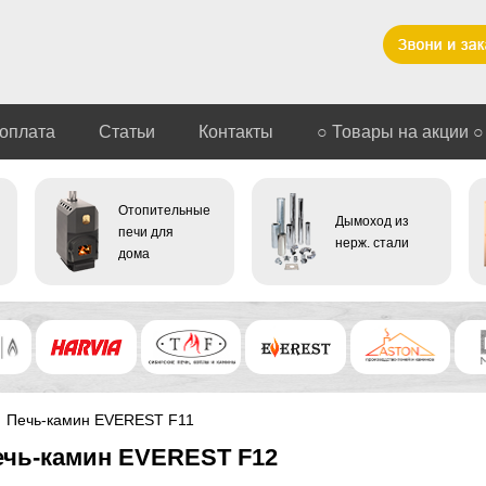
 оплата
Статьи
Контакты
○ Товары на акции ○
Отопительные
Дымоход из
печи для
нерж. стали
дома
Печь-камин EVEREST F11
ечь-камин EVEREST F12