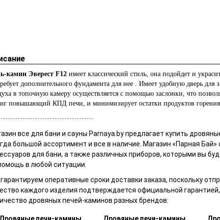
исание
ь-камин Эверест F12
имеет классический стиль, она подойдет и украсит
требует дополнительного фундамента для нее . Имеет удобную дверь для з
духа в топочную камеру осуществляется с помощью заслонки, что позвол
иг повышающий КПД печи, и минимизирует остатки продуктов горения
---------------------------------------
азин все для бани и сауны Parnaya.by
предлагает купить
дровяны
гда большой ассортимент и все в наличие.
Магазин «Парная Бай»
ессуаров для бани, а также различных приборов, которыми вы б
помощь в любой ситуации.
гарантируем оперативные сроки доставки заказа, поскольку отпр
ество каждого изделия подтверждается официальной гарантией, 
ичество
дровяных печей-каминов
разных брендов:
Дровяные печи-камины
Дровяные печи-камины
Дро