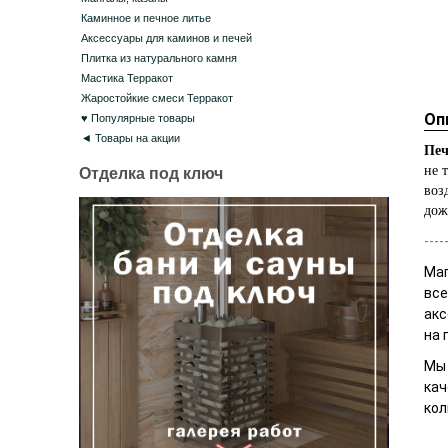
Каминное и печное литье
Аксессуары для каминов и печей
Плитка из натурального камня
Мастика Терракот
Жаростойкие смеси Терракот
Оп
♥ Популярные товары
◄ Товары на акции
Печ
не 
Отделка под ключ
воз
дож
----
Маг
все
акс
на 
Мы 
кач
кол