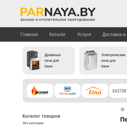
Главная
Каталог
Услуги
Доставка и
Дровяные
Электрические
печи для
печи для
бани
бани
Каталог товаров
П
Все категории