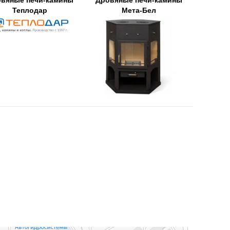
вяные печи-камины
Дровяные печи-камины
Теплодар
Мета-Бел