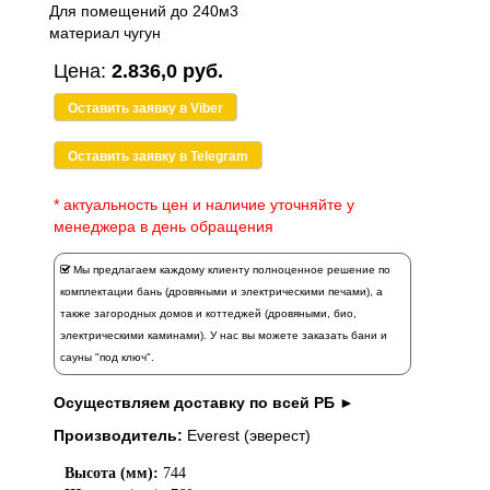
Для помещений до 240м3
материал чугун
Цена:
2.836,0 руб.
Оставить заявку в Viber
Оставить заявку в Telegram
* актуальность цен и наличие уточняйте у
менеджера в день обращения
Мы предлагаем каждому клиенту полноценное решение по
комплектации бань (дровяными и электрическими печами), а
также загородных домов и коттеджей (дровяными, био,
электрическими каминами). У нас вы можете заказать
бани и
сауны "под ключ".
Осуществляем доставку по всей РБ ►
Производитель:
Everest (эверест)
Высота (мм):
744