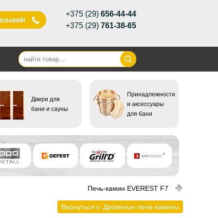
+375 (29)
656-44-44
+375 (29)
761-38-65
Принадлежности
Двери для
и аксессуары
бани и сауны
для бани
Печь-камин EVEREST F7
Вернуться к: Дровяные печи-камины