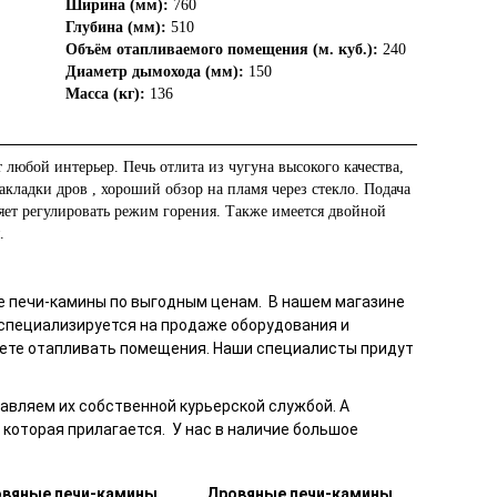
Ширина (мм):
760
Глубина (мм):
510
Объём отапливаемого помещения (м. куб.):
240
Диаметр дымохода (мм):
150
Масса (кг):
136
 любой интерьер. Печь отлита из чугуна высокого качества,
акладки дров , хороший обзор на пламя через стекло. Подача
яет регулировать режим горения. Также имеется двойной
.
е печи-камины
по выгодным ценам. В нашем магазине
специализируется на продаже оборудования и
удете отапливать помещения. Наши специалисты придут
авляем их собственной курьерской службой. А
которая прилагается. У нас в наличие большое
вяные печи-камины
Дровяные печи-камины