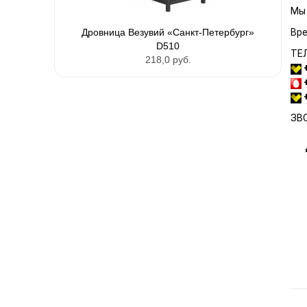
М
ы
Дровница Везувий «Санкт-Петербург»
Вре
D510
ТЕ
218,0 руб.
ЗВО