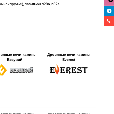
рынок уручье), павильон п28а, п82а.
вяные печи-камины
Дровяные печи-камины
Везувий
Everest