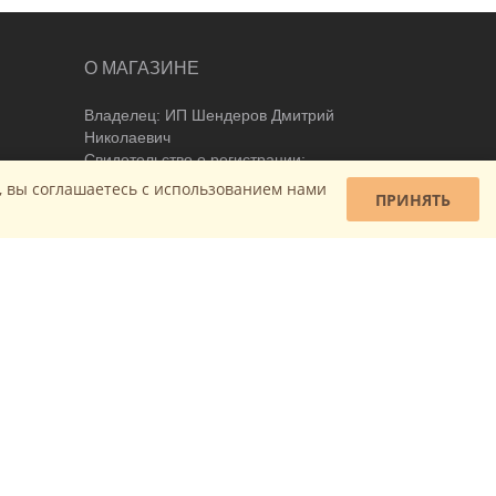
О МАГАЗИНЕ
Владелец: ИП Шендеров Дмитрий
Николаевич
Свидетельство о регистрации:
191198536 выд. 17 июня 2009 Минским
, вы соглашаетесь c использованием нами
ПРИНЯТЬ
горисполкомом
Дата регистрации в торговом реестре
Республики Беларусь: 21.03.2016
►
Политика обработки персональных
данных
яется публичной офертой. Все существенные условия договора купли-продажи утверждаются после
анных, вам необходимо покинуть наш сайт.
 Волковыск, Воложин, Высокое, Ганцевичи, Глубокое, Гомель, Горки, Городок, Гродно, Давид-Городок,
ь, Коссово, Костюковичи, Кричев, Крупки, Лепель, Лида, Логойск, Лунинец, Любань, Ляховичи, Мозырь,
авы, Пружаны, Речица, Рогачев, Светлогорск, Свислочь, Сенно, Скидель, Славгород, Слоним, Слуцк,