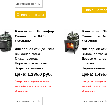
доставка по всей РБ
Описание тов
Описание товара
Банная печь Термофор
Банная печь 
Саяны II Inox ДА ЗК
Саяны Inox Ви
арт.36002
арт.29901
Для парной от 8 до 18м3
Для парной от 
Выносная топка
Выносная топк
Глухая дверца
Дверца с пано
Нержавеющая сталь
стеклом
Закрытая каменка
Нержавеющая с
Цена:
1.285,0 руб.
Цена:
1.495,
* актуальность цен и наличие
* актуальность цен и
уточняйте у менеджера в день
уточняйте у менедже
обращения
обращения
доставка по всей РБ
доставка по всей Р