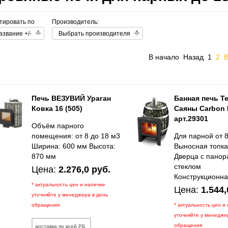
тировать по
Производитель:
азвание +/-
Выбрать производителя
В начало
Назад
1
2
Печь ВЕЗУВИЙ Ураган
Банная печь 
Ковка 16 (505)
Саяны Carbon
арт.29301
Объём парного
помещения: от 8 до 18 м3
Для парной от 
Ширина: 600 мм Высота:
Выносная топк
870 мм
Дверца с пано
стеклом
Цена:
2.276,0 руб.
Конструкционна
* актуальность цен и наличие
Цена:
1.544,
уточняйте у менеджера в день
обращения
* актуальность цен и
уточняйте у менедже
обращения
доставка по всей РБ