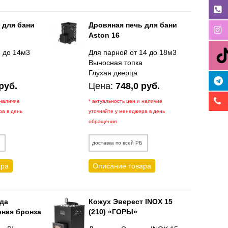
 для бани
Дровяная печь для бани
Aston 16
6 до 14м3
Для парной от 14 до 18м3
а
Выносная топка
Глухая дверца
руб.
Цена:
748,0 руб.
 наличие
* актуальность цен и наличие
ра в день
уточняйте у менеджера в день
обращения
Б
доставка по всей РБ
ара
Описание товара
да
Кожух Эверест INOX 15
ная бронза
(210) «ГОРЫ»