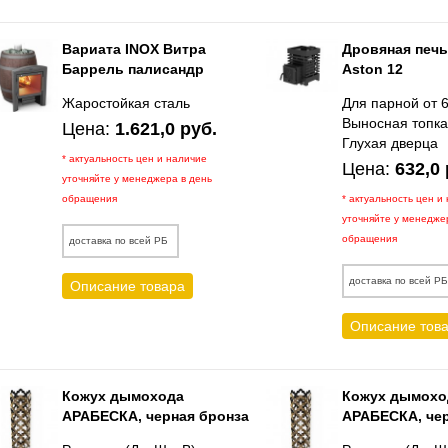
Вариата INOX Витра
Дровяная печь
Баррель палисандр
Aston 12
Жаростойкая сталь
Для парной от 
Выносная топк
Цена:
1.621,0 руб.
Глухая дверца
* актуальность цен и наличие
Цена:
632,0 
уточняйте у менеджера в день
обращения
* актуальность цен и
уточняйте у менедже
обращения
доставка по всей РБ
доставка по всей Р
Описание товара
Описание тов
Кожух дымохода
Кожух дымохо
АРАБЕСКА, черная бронза
АРАБЕСКА, чер