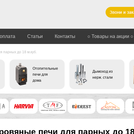
 оплата
Статьи
Контакты
○ Товары на акции ○
я парных до 18 м.куб.
Отопительные
Дымоход из
печи для
нерж. стали
дома
ровяные печи для парных до 18