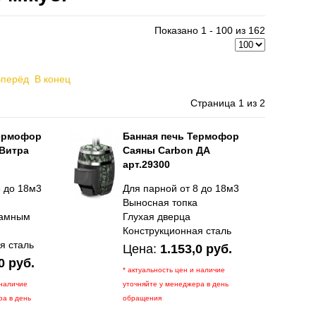
Показано 1 - 100 из 162
Вперёд
В конец
Страница 1 из 2
Термофор
Банная печь Термофор
 Витра
Саяны Carbon ДА
арт.29300
8 до 18м3
Для парной от 8 до 18м3
а
Выносная топка
рамным
Глухая дверца
Конструкционная сталь
я сталь
Цена:
1.153,0 руб.
0 руб.
* актуальность цен и наличие
 наличие
уточняйте у менеджера в день
ра в день
обращения