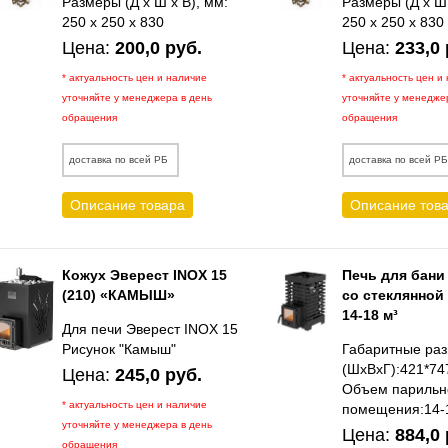
Размеры (Д х Ш х В), мм:
Размеры (Д х Ш 
250 х 250 х 830
250 х 250 х 830
Цена:
200,0 руб.
Цена:
233,0 
* актуальность цен и наличие
* актуальность цен и
уточняйте у менеджера в день
уточняйте у менедже
обращения
обращения
доставка по всей РБ
доставка по всей Р
Описание товара
Описание тов
Кожух Эверест INOX 15
Печь для бани
(210) «КАМЫШ»
со стеклянной
14-18 м³
Для печи Эверест INOX 15
Рисунок "Камыш"
Габаритные ра
(ШхВхГ):421*74
Цена:
245,0 руб.
Объем парильн
* актуальность цен и наличие
помещения:14-
уточняйте у менеджера в день
Цена:
884,0 
обращения