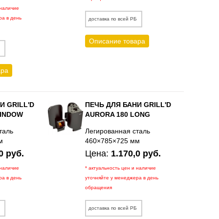
 наличие
ра в день
доставка по всей РБ
Описание товара
Б
ара
И GRILL'D
ПЕЧЬ ДЛЯ БАНИ GRILL'D
WINDOW
AURORA 180 LONG
таль
Легированная сталь
м
460×785×725 мм
0 руб.
Цена:
1.170,0 руб.
 наличие
* актуальность цен и наличие
ра в день
уточняйте у менеджера в день
обращения
Б
доставка по всей РБ