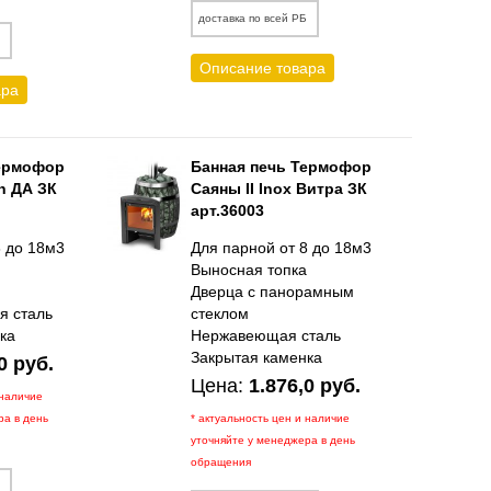
доставка по всей РБ
Б
Описание товара
ара
Термофор
Банная печь Термофор
n ДА ЗК
Саяны II Inox Витра ЗК
арт.36003
8 до 18м3
Для парной от 8 до 18м3
а
Выносная топка
Дверца с панорамным
я сталь
стеклом
ка
Нержавеющая сталь
Закрытая каменка
0 руб.
Цена:
1.876,0 руб.
 наличие
ра в день
* актуальность цен и наличие
уточняйте у менеджера в день
обращения
Б