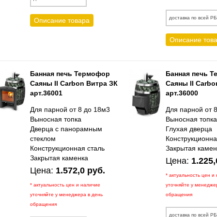
доставка по всей Р
Описание товара
Описание тов
Банная печь Термофор
Банная печь 
Саяны II Carbon Витра ЗК
Саяны II Carbo
арт.36001
арт.36000
Для парной от 8 до 18м3
Для парной от 
Выносная топка
Выносная топк
Дверца с панорамным
Глухая дверца
стеклом
Конструкционна
Конструкционная сталь
Закрытая камен
Закрытая каменка
Цена:
1.225,
Цена:
1.572,0 руб.
* актуальность цен и
* актуальность цен и наличие
уточняйте у менедже
уточняйте у менеджера в день
обращения
обращения
доставка по всей Р