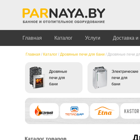
Главная
Каталог
Услуги
Доставка и
Главная
/
Каталог
/
Дровяные печи для бани
/
Дровяные печи дл
Дровяные
Электрические
печи для
печи для
бани
бани
Д
Каталог товаров