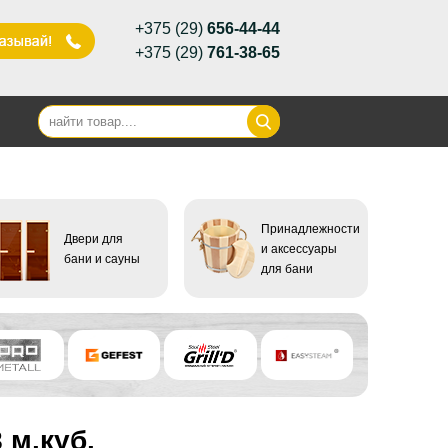
+375 (29)
656-44-44
+375 (29)
761-38-65
Принадлежности
Двери для
и аксессуары
бани и сауны
для бани
 м.куб.