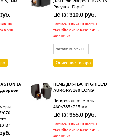
х В), мм:
Для печи Эверест INOX 15
Рисунок "Горы"
руб.
Цена:
310,0 руб.
 наличие
* актуальность цен и наличие
ра в день
уточняйте у менеджера в день
обращения
Б
доставка по всей РБ
ара
Описание товара
 ASTON 16
ПЕЧЬ ДЛЯ БАНИ GRILL'D
 дверцей
AURORA 160 LONG
Легированная сталь
змеры
460×785×725 мм
7*670
Цена:
955,0 руб.
ого
* актуальность цен и наличие
18 м³
уточняйте у менеджера в день
руб.
обращения