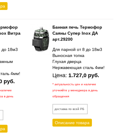
ара
Термофор
Банная печь Термофор
nox Витра
Саяны Супер Inox ДА
арт.29200
8 до 18м3
Для парной от 8 до 18м3
а
Выносная топка
рамным
Глухая дверца
Нержавеющая сталь 4мм!
таль 4мм!
Цена:
1.727,0 руб.
0 руб.
* актуальность цен и наличие
 наличие
уточняйте у менеджера в день
ра в день
обращения
доставка по всей РБ
Б
Описание товара
ара