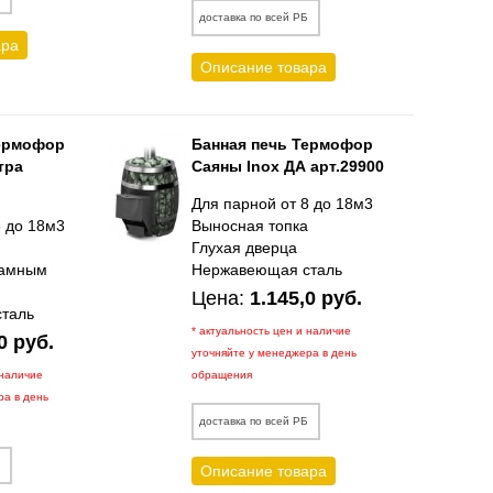
доставка по всей РБ
ара
Описание товара
Термофор
Банная печь Термофор
тра
Саяны Inox ДА арт.29900
Для парной от 8 до 18м3
8 до 18м3
Выносная топка
а
Глухая дверца
рамным
Нержавеющая сталь
Цена:
1.145,0 руб.
таль
* актуальность цен и наличие
0 руб.
уточняйте у менеджера в день
 наличие
обращения
ра в день
доставка по всей РБ
Б
Описание товара