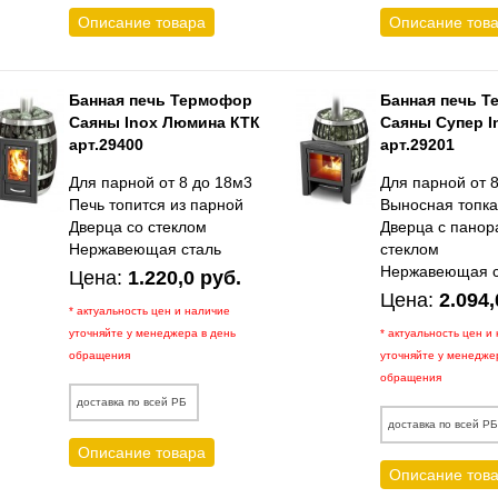
Описание товара
Описание тов
Банная печь Термофор
Банная печь 
Саяны Inox Люмина КТК
Саяны Супер I
арт.29400
арт.29201
Для парной от 8 до 18м3
Для парной от 
Печь топится из парной
Выносная топк
Дверца со стеклом
Дверца с пано
Нержавеющая сталь
стеклом
Нержавеющая с
Цена:
1.220,0 руб.
Цена:
2.094,
* актуальность цен и наличие
уточняйте у менеджера в день
* актуальность цен и
обращения
уточняйте у менедже
обращения
доставка по всей РБ
доставка по всей Р
Описание товара
Описание тов