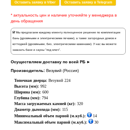
Оставить заявку в Viber
Оставить заявку в Telegram
* актуальность цен и наличие уточняйте у менеджера в
день обращения
Мы предлагаем каждому клиенту полноценное решение по комплектации
бань (дровяными и электрическими печами), а также загородных домов и
коттеджей (дровяными, био, электрическими каминами). У нас вы можете
заказать
бани и сауны "под ключ".
Осуществляем доставку по всей РБ ►
Производитель:
Везувий (Россия)
Топочная дверца:
Везувий 224
Высота (мм):
992
Ширина (мм):
600
Глубина (мм):
794
Масса загружаемых камней (кг):
320
Диаметр дымохода (мм):
115
Минимальный объем парной (м.куб.):
14
Максимальный объем парной (м.куб.):
30