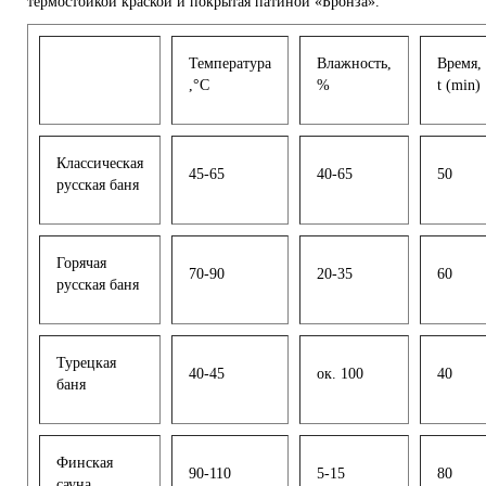
термостойкой краской и покрытая патиной «Бронза».
Температура
Влажность,
Время,
,°С
%
t (min)
Классическая
45-65
40-65
50
русская баня
Горячая
70-90
20-35
60
русская баня
Турецкая
40-45
ок. 100
40
баня
Финская
90-110
5-15
80
сауна