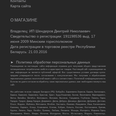
Контакты
Карта сайта
О МАГАЗИНЕ
Владелец: ИП Шендеров Дмитрий Николаевич
Свидетельство о регистрации: 191198536 выд. 17
июня 2009 Минским горисполкомом
Дата регистрации в торговом реестре Республики
Беларусь: 21.03.2016
►
Политика обработки персональных данных
Размещенная на настоящем сайте информация отражена для получения общего представления
потенциальным потребителем свойств и характеристик товаров. Настоящий сайт и размещенная на
нем информация не является публичной офертой. Все существенные условия договора купли-
продажи утверждаются после согласования с консультантами. Мы получаем и обрабатываем
персональные данные посетителей нашего сайта в соответствии с Политикой конфиденциальности.
Если вы не даете согласия на обработку своих персональных данных, вам необходимо покинуть наш
сайт.
Мы работаем по всем городам Беларуси (РБ): Бобруйск, Барановичи, Борисов, Барань, Белоозерск,
Береза, Березино, Березовка, Браслав, Брест, Буда-Кошелево, Быхов, Василевичи, Верхнедвинск,
Ветка, Вилейка, Витебск, Волковыск, Воложин, Высокое, Ганцевичи, Глубокое, Гомель, Горки,
Городок, Гродно, Давид-Городок, Дзержинск, Дисна, Добруш, Докшицы, Дрогичин, Дубровно, Дятлово,
Ельск, Жодино, Жабинка, Житковичи, Жлобин, Заславль, Иваново, Ивацевичи, Ивье, Калинковичи,
Каменец, Кировск, Клецк, Климовичи, Кличев, Кобрин, Копыль, Коссово, Костюковичи, Кричев,
Крупки, Лепель, Лида, Логойск, Лунинец, Любань, Ляховичи, Мозырь, Малорита, Марьина Горка,
Микашевичи, Минск, Миоры, Могилев, Молодечно, Мосты, Мстиславль, Мядель, Новополоцк,