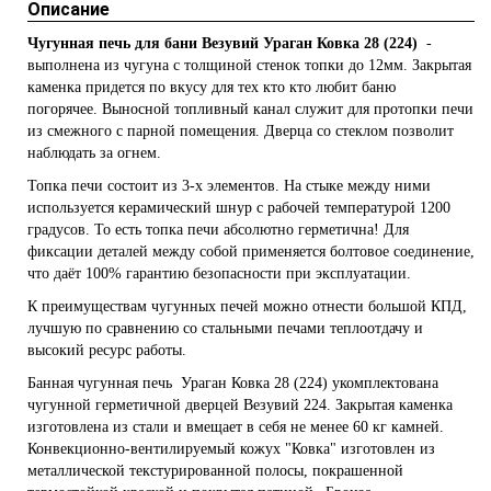
Описание
Чугунная печь для бани Везувий Ураган Ковка 28 (224)
-
выполнена из чугуна с толщиной стенок топки до 12мм. Закрытая
каменка придется по вкусу для тех кто кто любит баню
погорячее. Выносной топливный канал служит для протопки печи
из смежного с парной помещения. Дверца со стеклом позволит
наблюдать за огнем.
Топка печи состоит из 3-х элементов. На стыке между ними
используется керамический шнур с рабочей температурой 1200
градусов. То есть топка печи абсолютно герметична! Для
фиксации деталей между собой применяется болтовое соединение,
что даёт 100% гарантию безопасности при эксплуатации.
К преимуществам чугунных печей можно отнести большой КПД,
лучшую по сравнению со стальными печами теплоотдачу и
высокий ресурс работы.
Банная чугунная печь Ураган Ковка 28 (224) укомплектована
чугунной герметичной дверцей Везувий 224. Закрытая каменка
изготовлена из стали и вмещает в себя не менее 60 кг камней.
Конвекционно-вентилируемый кожух "Ковка" изготовлен из
металлической текстурированной полосы, покрашенной